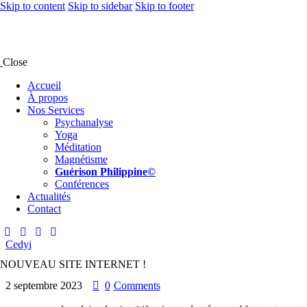
Skip to content
Skip to sidebar
Skip to footer
Close
Accueil
À propos
Nos Services
Psychanalyse
Yoga
Méditation
Magnétisme
Guérison Philippine©
Conférences
Actualités
Contact
Cedyi
NOUVEAU SITE INTERNET !
2 septembre 2023
0
Comments