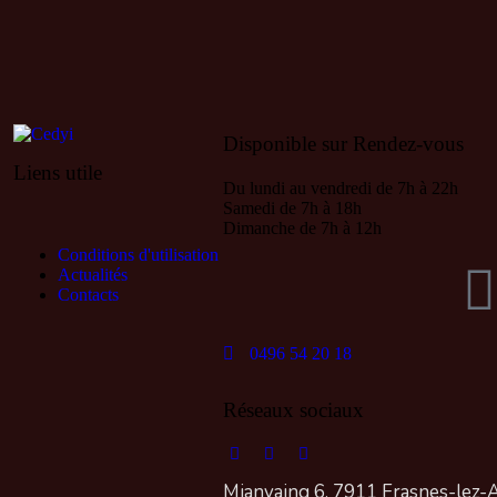
Disponible sur Rendez-vous
Liens utile
Du lundi au vendredi de 7h à 22h
Samedi de 7h à 18h
Dimanche de 7h à 12h
Conditions d'utilisation
Actualités
Contacts
0496 54 20 18
Réseaux sociaux
Mianvaing 6, 7911 Frasnes-lez-